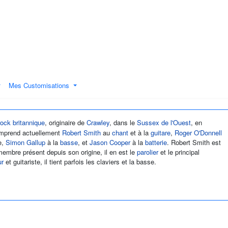
Mes Customisations
rock
britannique
, originaire de
Crawley
, dans le
Sussex de l'Ouest
, en
omprend actuellement
Robert Smith
au
chant
et à la
guitare
,
Roger O'Donnell
e,
Simon Gallup
à la
basse
, et
Jason Cooper
à la
batterie
. Robert Smith est
embre présent depuis son origine, il en est le
parolier
et le principal
ur
et guitariste, il tient parfois les claviers et la basse.