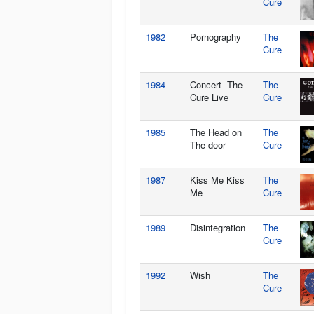
Cure
1982
Pornography
The
Cure
1984
Concert- The
The
Cure Live
Cure
1985
The Head on
The
The door
Cure
1987
Kiss Me Kiss
The
Me
Cure
1989
Disintegration
The
Cure
1992
Wish
The
Cure