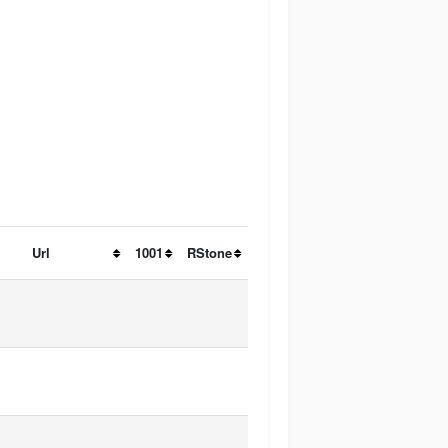
Url
1001
RStone