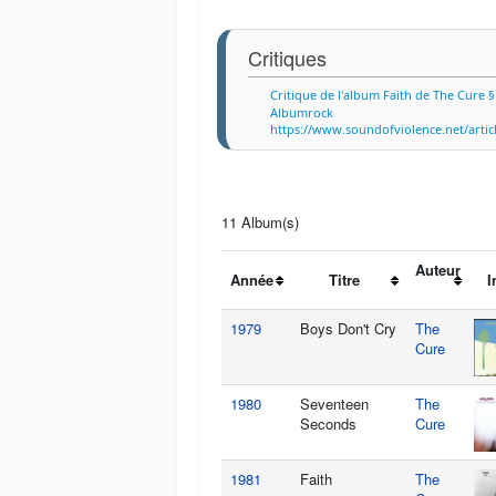
Critiques
Critique de l'album Faith de The Cure §
Albumrock
https://www.soundofviolence.net/arti
11 Album(s)
Auteur
Année
Titre
I
1979
Boys Don't Cry
The
Cure
1980
Seventeen
The
Seconds
Cure
1981
Faith
The