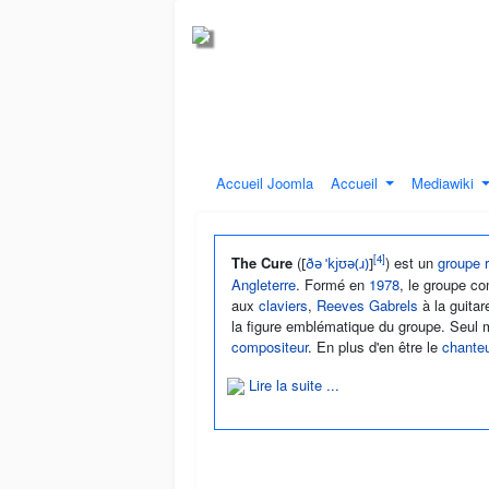
Accueil Joomla
Accueil
Mediawiki
[
4
]
The Cure
(
) est un
groupe
[
ð
ə
ˈ
k
j
ʊ
ə
(
ɹ
)
]
Angleterre
. Formé en
1978
, le groupe c
aux
claviers
,
Reeves Gabrels
à la guitar
la figure emblématique du groupe. Seul m
compositeur
. En plus d'en être le
chante
Lire la suite ...