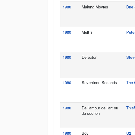
1980
Making Movies
Dire 
1980
Melt 3
Pete
1980
Defector
Stev
1980
Seventeen Seconds
The 
1980
De l'amour de l'art ou
Thie
du cochon
1980
Boy
U2