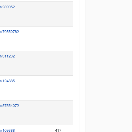
um/239052
um/70550782
um/311232
um/124885
um/57554072
um/109388
417