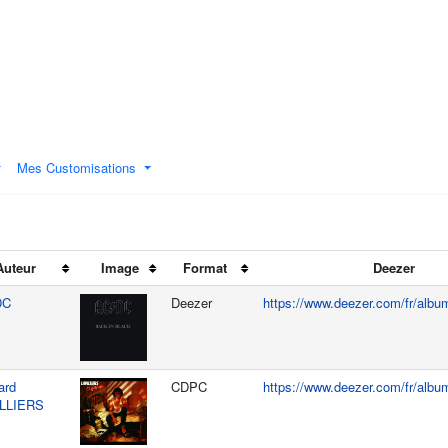
Mes Customisations
Auteur
Image
Format
Deezer
DC
Deezer
https://www.deezer.com/fr/alb
ard
CDPC
https://www.deezer.com/fr/alb
ILLIERS