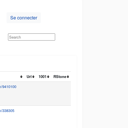
Se connecter
Url
1001
RStone
um/9410100
um/338305