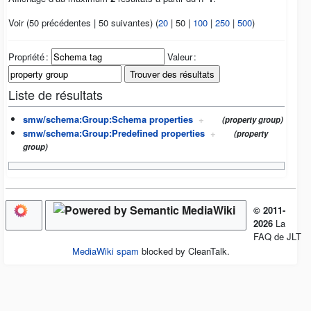
Voir (
50 précédentes
|
50 suivantes
) (
20
|
50
|
100
|
250
|
500
)
Propriété :
Valeur :
Liste de résultats
smw/schema:Group:Schema properties
+
(property group)
smw/schema:Group:Predefined properties
+
(property
group)
© 2011-
2026
La
FAQ de JLT
MediaWiki spam
blocked by CleanTalk.