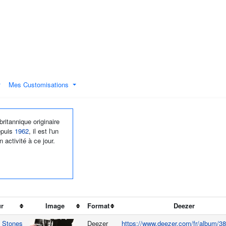
Mes Customisations
ritannique originaire
epuis
1962
, il est l'un
activité à ce jour.
ur
Image
Format
Deezer
g Stones
Deezer
https://www.deezer.com/fr/album/3