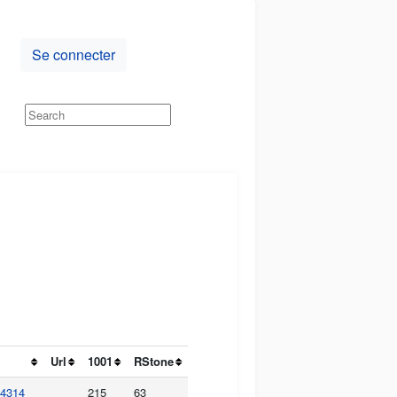
Se connecter
Url
1001
RStone
84314
215
63