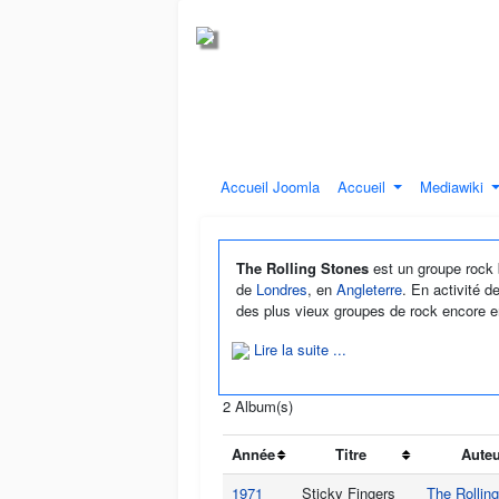
Accueil Joomla
Accueil
Mediawiki
The Rolling Stones
est un groupe rock b
de
Londres
, en
Angleterre
. En activité d
des plus vieux groupes de rock encore en 
Lire la suite ...
2 Album(s)
Année
Titre
Aute
1971
Sticky Fingers
The Rollin