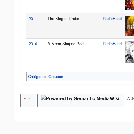
2011
The King of Limbs
RadioHead
2016
A Moon Shaped Pool
RadioHead
Catégorie
:
Groupes
© 2