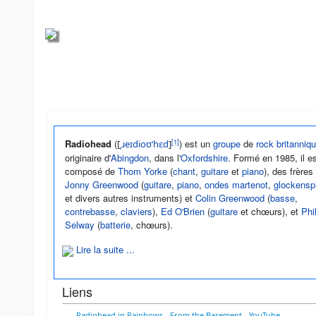
[
1
]
Radiohead
(
) est un
groupe
de
rock
britanniq
[
ˌ
ɹ
e
ɪ
d
i
o
ʊ
ˈ
h
ɛ
d
]
originaire d'
Abingdon
, dans l'
Oxfordshire
. Formé en 1985, il e
composé de
Thom Yorke
(
chant
,
guitare
et
piano
), des frères
Jonny Greenwood
(
guitare
,
piano
,
ondes martenot
,
glockenspi
et divers autres instruments) et
Colin Greenwood
(
basse
,
contrebasse
,
claviers
),
Ed O'Brien
(
guitare
et chœurs), et
Phi
Selway
(
batterie
, chœurs).
Lire la suite ...
Liens
Radiohead in Rainbows - From the Basement - YouTube