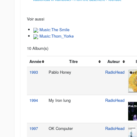
Voir aussi
Music:The Smile
Music:Thom_Yorke
10 Album(s)
Année
Titre
Auteur
1993
Pablo Honey
RadioHead
1994
My Iron lung
RadioHead
1997
OK Computer
RadioHead