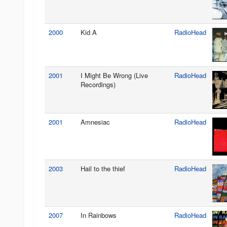
2000
Kid A
RadioHead
2001
I Might Be Wrong (Live
RadioHead
Recordings)
2001
Amnesiac
RadioHead
2003
Hail to the thief
RadioHead
2007
In Rainbows
RadioHead