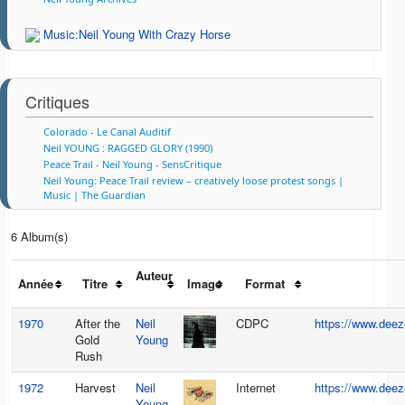
Music:Neil Young With Crazy Horse
Critiques
Colorado - Le Canal Auditif
Neil YOUNG : RAGGED GLORY (1990)
Peace Trail - Neil Young - SensCritique
Neil Young: Peace Trail review – creatively loose protest songs |
Music | The Guardian
6 Album(s)
Auteur
Année
Titre
Image
Format
1970
After the
Neil
CDPC
https://www.deez
Gold
Young
Rush
1972
Harvest
Neil
Internet
https://www.deez
Young