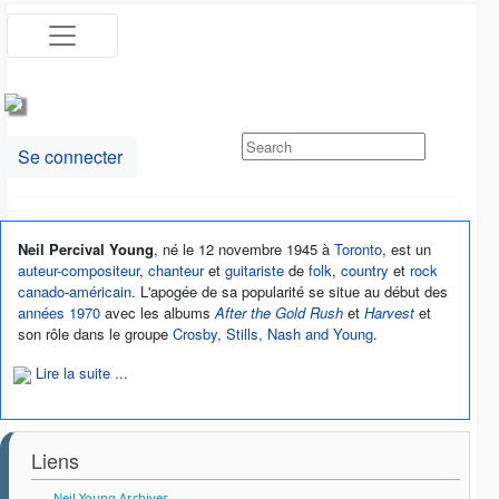
Se connecter
Neil Percival Young
, né le
12 novembre 1945
à
Toronto
, est un
auteur-compositeur
,
chanteur
et
guitariste
de
folk
,
country
et
rock
canado
-
américain
. L'apogée de sa popularité se situe au début des
années 1970
avec les albums
After the Gold Rush
et
Harvest
et
son rôle dans le groupe
Crosby, Stills, Nash and Young
.
Lire la suite ...
Liens
Neil Young Archives