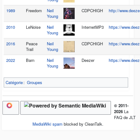
1989
Freedom
Neil
CDPCHIGH
http://www.deez
Young
2010
LeNoise
Neil
InternetMP3
https://www.deez
Young
2016
Peace
Neil
CDPCHIGH
https://www.deez
Trail
Young
2022
Barn
Neil
Deezer
https://www.deez
Young
Catégorie
:
Groupes
© 2011-
2026
La
FAQ de JLT
MediaWiki spam
blocked by CleanTalk.