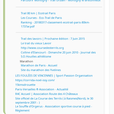
Parcourir Montigny - Trail Urbain - Montigny le Bretonneux
Trail 80 km | Ecotrail Paris
Les Courses - Eco-Trail de Paris
Ranking - 20180317-classement-ecotrail-paris-80km-
1737ar.pdf
Trail des lavoirs | Prochaine édition : 7 Juin 2015
Le trail du vieux Lavoir
http://www.coursedesterrils.org
Colline d’Elancourt - Dimanche 20 juin 2010 - Journal des
S.O.Houilles athlétisme
Marathon
Marathon de Paris - Accueil
Site du marathon des Yvelines
LES FOULÉES DE VINCENNES | Sport Passion Organisation
https://corrida-noel-issy.com/
15kmsdrouette
Paris-Versailles ® Association - Actualité
R4C Accueil | Association Route des 4 Châteaux
Site officiel de La Course des Terrils ( à Raismes(Nord), le 30
septembre 2001 - )
Le Souffle d'Orgerus - Association sportive course à pied -
Règlement