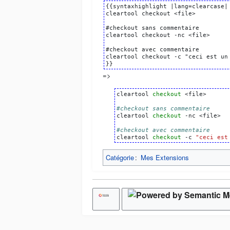
{{syntaxhighlight |lang=clearcase|

cleartool checkout <file>

#checkout sans commentaire

cleartool checkout -nc <file>

#checkout avec commentaire

cleartool checkout -c "ceci est un 
=>
cleartool
checkout
<file>

#checkout sans commentaire
cleartool
checkout
-nc
<file>

#checkout avec commentaire
cleartool
checkout
-c
"ceci est
Catégorie
:
Mes Extensions