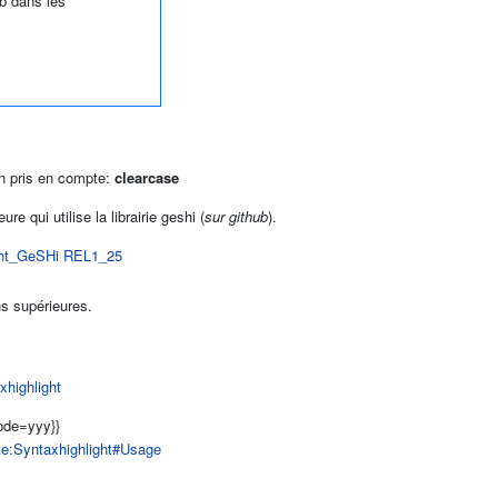
b dans les
on pris en compte:
clearcase
re qui utilise la librairie geshi (
sur github
).
ight_GeSHi REL1_25
ns supérieures.
highlight
code=yyy}}
ate:Syntaxhighlight#Usage