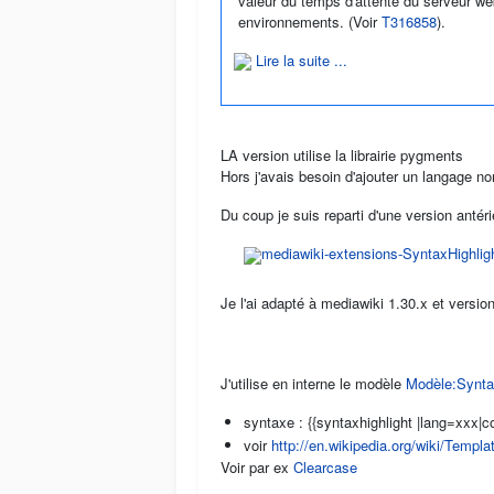
valeur du temps d'attente du serveur we
environnements. (Voir
T316858
).
Lire la suite ...
LA version utilise la librairie pygments
Hors j'avais besoin d'ajouter un langage n
Du coup je suis reparti d'une version antérieu
mediawiki-extensions-SyntaxHighl
Je l'ai adapté à mediawiki 1.30.x et versio
J'utilise en interne le modèle
Modèle:Syntax
syntaxe : {{syntaxhighlight |lang=xxx|
voir
http://en.wikipedia.org/wiki/Templ
Voir par ex
Clearcase