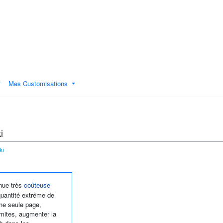
Mes Customisations
i
ki
nue très
coûteuse
quantité extrême de
une seule page,
mites, augmenter la