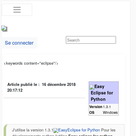
Se connecter
<keywords content="eclipse"/>
Article publié le :
16 décembre 2018
Easy
20:17:12
Eclipse for
Python
Version
1.3.1
OS
Windows
J'utilise la version 1.3.1
EasyEclipse for Python
Pour les
développements python j'utilise
Easy eclipse for python