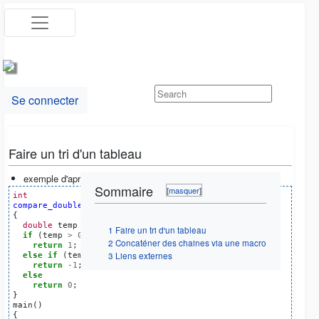
Se connecter
Faire un tri d'un tableau
exemple d'après
The GNU C Library
Sommaire
int
compare_doubles
(
const
double
*
a
,
const
double
*
b
)
{
double
temp
=
*
a
-
*
b
;
1
Faire un tri d'un tableau
if
(
temp
>
0
)
2
Concaténer des chaines via une macro
return
1
;
3
Liens externes
else
if
(
temp
<
0
)
return
-1
;
else
return
0
;
}
main
()
{