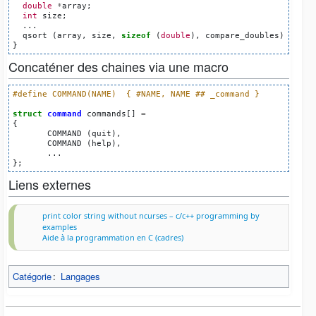
double
*
array
;
int
size
;
...
qsort
(
array
,
size
,
sizeof
(
double
),
compare_doubles
);
}
Concaténer des chaines via une macro
#define COMMAND(NAME)  { #NAME, NAME ## _command }
struct
command
commands
[]
=
{
COMMAND
(
quit
),
COMMAND
(
help
),
...
};
Liens externes
print color string without ncurses – c/c++ programming by
examples
Aide à la programmation en C (cadres)
Catégorie
:
Langages