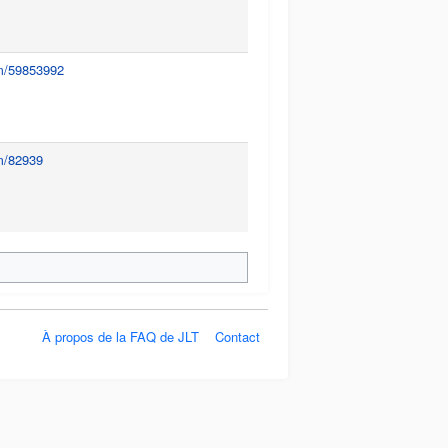
um/59853992
m/82939
À propos de la FAQ de JLT
Contact