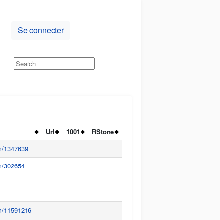
Se connecter
Url
1001
RStone
um/1347639
um/302654
um/11591216