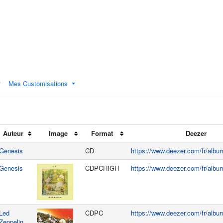
Mes Customisations
Auteur
Image
Format
Deezer
Genesis
CD
https://www.deezer.com/fr/alb
Genesis
CDPCHIGH
https://www.deezer.com/fr/alb
Led
CDPC
https://www.deezer.com/fr/alb
Zeppelin