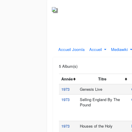
Accueil Joomla
Accueil
Mediawiki
5 Album(s)
Année
Titre
1973
Genesis Live
1973
Selling England By The
Pound
1973
Houses of the Holy