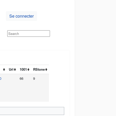
Se connecter
Url
1001
RStone
0
66
9